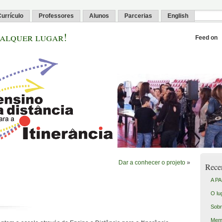
urrículo
Professores
Alunos
Parcerias
English
alquer lugar!
Feed on
Dar a conhecer o projeto
»
Rece
A PA
O lu
Sobr
Memó