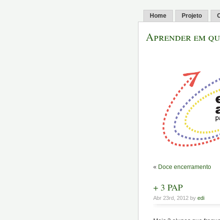
Home
Projeto
C
Aprender em qu
«
Doce encerramento
+ 3 PAP
Abr 23rd, 2012 by
edi