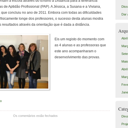
ntam a escola através do Ensino a Distância para a Itinerância
s de Aptidão Profissional (PAP). A Jéssica, a Susana e a Viviana,
Diss
, que concluiu no ano de 2011. Embora com todas as dificuldades
Dar 
 fisicamente longe dos professores, o sucesso desta alunas mostra
s resultados através da orientação que é dada a distância.
Arqu
Abri
Eis um registo do momento com
as 4 alunas e as professoras que
Mar
este ano acompanharam o
Sete
desenvolvimento das provas.
Maio
Abri
Mar
Feve
Jane
to
Cate
Os comentários estão fechados
Divu
Proj