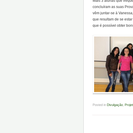
Mais 3 alunas que freque
concluíram as suas Prova
vêm juntar-se à Vanessa
que resultam de se estar
que é possível obter bon
Posted in
Divulgação
,
Proje