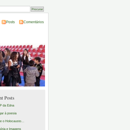
Posts
Comentários
nt Posts
P da Edna
gar à poesia
e o Holocausto…
ria e Imagens