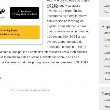
A convite dos colegas do projeto
VISCED
, que visa fazer o
Diss
inventário de experiências
Dar 
inovadoras de oferta formativa
com recurso às tecnologias
Arqu
digitais, nomeadamente para
jovens no ensino secundário ou
Abri
pós-secundário (14-21 anos),
Mar
tivemos a oportunidade de
Sete
apresentar o projeto EDI e de
ia com outros países e contextos interessados nesta problemática.
Maio
sa intervenção e das questões levantadas sobre o ensino a
Abri
como é o caso dos alunos portugueses que frequentam o EDI (11-19
Mar
Feve
to
Jane
Os comentários estão fechados
Cate
Divu
Proj