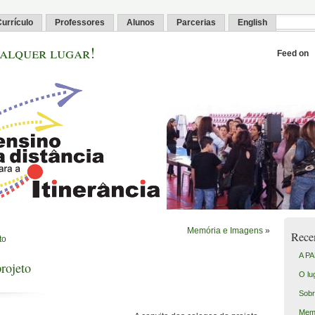
urrículo
Professores
Alunos
Parcerias
English
alquer lugar!
Feed on
Memória e Imagens
»
Rece
to
A PA
rojeto
O lu
Sobr
Memó