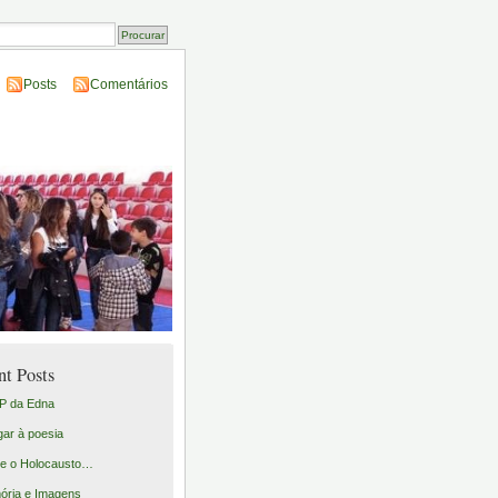
Posts
Comentários
nt Posts
P da Edna
gar à poesia
e o Holocausto…
ria e Imagens